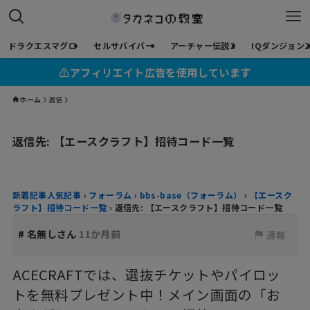
ドラクエスマグロ
セルサバイバー
アーチャー伝説2
IQダンジョン2
⚠︎アフィリエイト広告を使用しています
ホーム
返信
返信先: 【エースクラフト】招待コード一覧
新着記事人気記事
›
フォーラム
›
bbs-base（フォーラム）
›
【エースク
ラフト】招待コード一覧
›
返信先: 【エースクラフト】招待コード一覧
#
名無しさん
11か月前
通報
ACECRAFTでは、選抜チケットやパイロッ
トを無料プレゼント中！メイン画面の「お