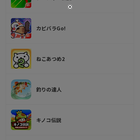
カピバラGo!
ねこあつめ2
釣りの達人
キノコ伝説