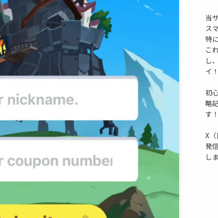
当
ス
特
これ
し
イ
初
略
す
X（
発
し