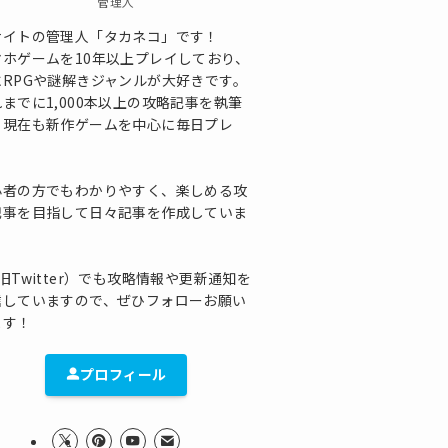
管理人
サイトの管理人「タカネコ」です！
マホゲームを10年以上プレイしており、
にRPGや謎解きジャンルが大好きです。
までに1,000本以上の攻略記事を執筆
、現在も新作ゲームを中心に毎日プレ
！
心者の方でもわかりやすく、楽しめる攻
記事を目指して日々記事を作成していま
！
旧Twitter）でも攻略情報や更新通知を
信していますので、ぜひフォローお願い
ます！
プロフィール