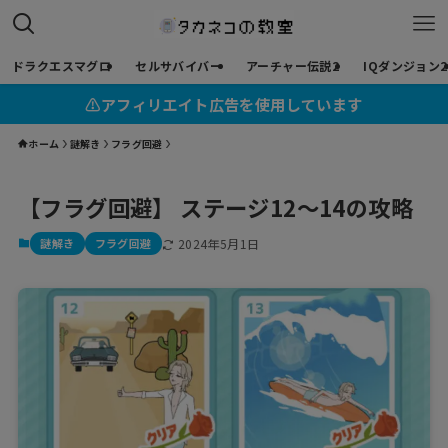
ドラクエスマグロ
セルサバイバー
アーチャー伝説2
IQダンジョン2
⚠︎アフィリエイト広告を使用しています
ホーム
謎解き
フラグ回避
【フラグ回避】 ステージ12〜14の攻略
謎解き
フラグ回避
2024年5月1日