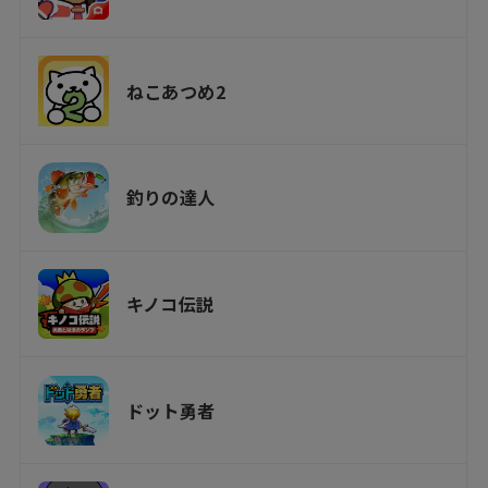
ねこあつめ2
釣りの達人
キノコ伝説
ドット勇者