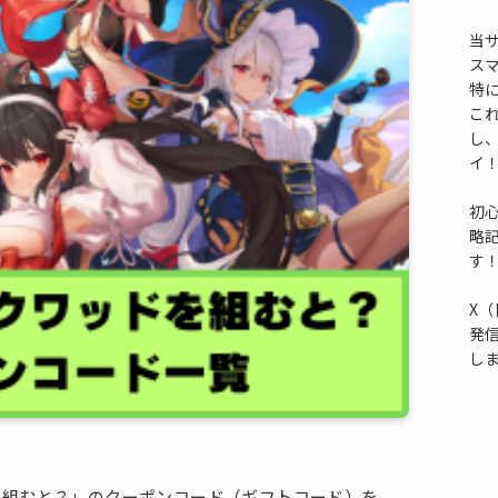
当
ス
特
これ
し
イ
初
略
す
X（
発
し
を組むと？」のクーポンコード（ギフトコード）を