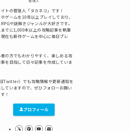
管理人
サイトの管理人「タカネコ」です！
マホゲームを10年以上プレイしており、
にRPGや謎解きジャンルが大好きです。
までに1,000本以上の攻略記事を執筆
、現在も新作ゲームを中心に毎日プレ
！
心者の方でもわかりやすく、楽しめる攻
記事を目指して日々記事を作成していま
！
旧Twitter）でも攻略情報や更新通知を
信していますので、ぜひフォローお願い
ます！
プロフィール