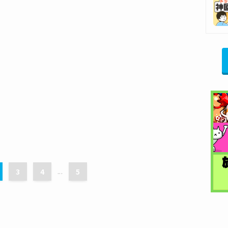
3
4
...
5