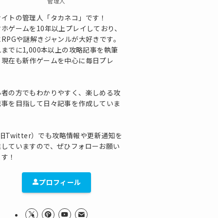
管理人
サイトの管理人「タカネコ」です！
マホゲームを10年以上プレイしており、
にRPGや謎解きジャンルが大好きです。
までに1,000本以上の攻略記事を執筆
、現在も新作ゲームを中心に毎日プレ
！
心者の方でもわかりやすく、楽しめる攻
記事を目指して日々記事を作成していま
！
旧Twitter）でも攻略情報や更新通知を
信していますので、ぜひフォローお願い
ます！
プロフィール