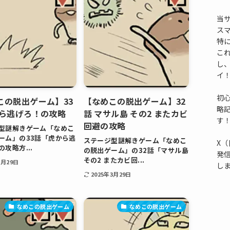
当
ス
特
これ
し
イ
初
この脱出ゲーム】33
【なめこの脱出ゲーム】32
略
から逃げろ！の攻略
話 マサル島 その2 またカビ
す
回避の攻略
型謎解きゲーム「なめこ
ーム」の33話「虎から逃
ステージ型謎解きゲーム「なめこ
X（
攻略方...
の脱出ゲーム」の32話「マサル島
発
その2 またカビ回...
3月29日
し
2025年3月29日
なめこの脱出ゲーム
なめこの脱出ゲーム