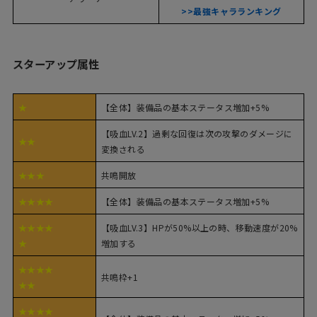
>>最強キャラランキング
スターアップ属性
★
【全体】装備品の基本ステータス増加+5%
【吸血LV.2】過剰な回復は次の攻撃のダメージに
★★
変換される
★★★
共鳴開放
★★★★
【全体】装備品の基本ステータス増加+5%
★★★★
【吸血LV.3】HPが50%以上の時、移動速度が20%
★
増加する
★★★★
共鳴枠+1
★★
★★★★