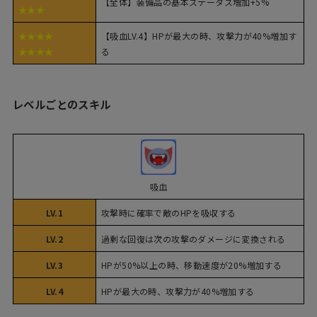
【全体】装備品の基本ステータス増加+5%
★★★
★★★★
【吸血LV.4】HPが最大の時、攻撃力が40%増加す
★★★★
る
レベルごとのスキル
吸血
LV.1
攻撃時に確率で敵のHPを吸収する
LV.2
過剰な回復は次の攻撃のダメージに変換される
LV.3
HPが50%以上の時、移動速度が20%増加する
LV.4
HPが最大の時、攻撃力が40%増加する