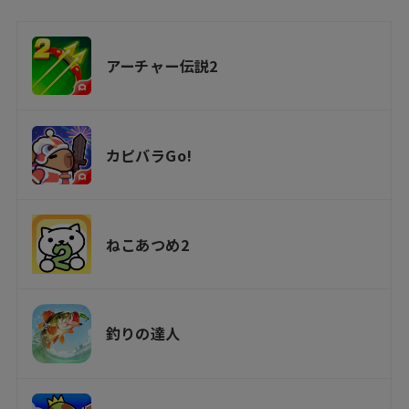
アーチャー伝説2
カピバラGo!
ねこあつめ2
釣りの達人