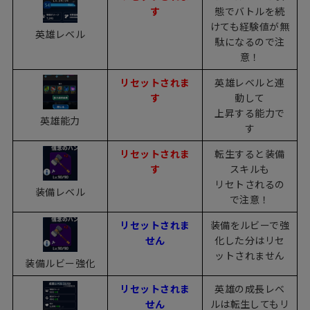
す
態でバトルを続
けても経験値が無
英雄レベル
駄になるので注
意！
リセットされま
英雄レベルと連
す
動して
上昇する能力で
英雄能力
す
リセットされま
転生すると装備
す
スキルも
リセトされるの
装備レベル
で注意！
リセットされま
装備をルビーで強
せん
化した分はリセ
ットされません
装備ルビー強化
リセットされま
英雄の成長レベ
せん
ルは転生してもリ