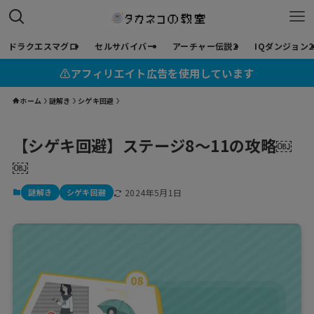
ドラクエスマグロ
セルサバイバー
アーチャー伝説2
IQダンジョン2
⚠︎アフィリエイト広告を使用しています
ホーム
謎解き
シゲキ回避
【シゲキ回避】ステージ8〜11の攻略￼
￼
謎解き
シゲキ回避
2024年5月1日