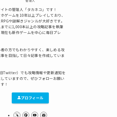
管理人
サイトの管理人「タカネコ」です！
マホゲームを10年以上プレイしており、
にRPGや謎解きジャンルが大好きです。
までに1,000本以上の攻略記事を執筆
、現在も新作ゲームを中心に毎日プレ
！
心者の方でもわかりやすく、楽しめる攻
記事を目指して日々記事を作成していま
！
旧Twitter）でも攻略情報や更新通知を
信していますので、ぜひフォローお願い
ます！
プロフィール