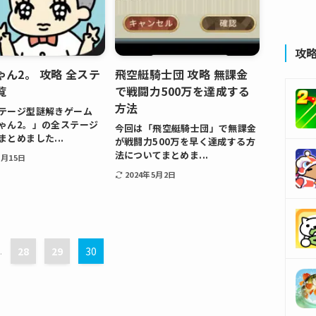
攻
ゃん2。 攻略 全ステ
飛空艇騎士団 攻略 無課金
覧
で戦闘力500万を達成する
方法
テージ型謎解きゲーム
ゃん2。」の全ステージ
今回は「飛空艇騎士団」で無課金
とめました...
が戦闘力500万を早く達成する方
法についてまとめま...
5月15日
2024年5月2日
.
28
29
30