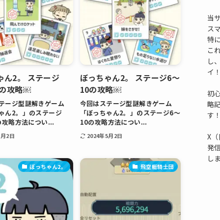
当
ス
特
これ
し
イ
ゃん2。 ステージ
ぼっちゃん2。 ステージ6〜
5の攻略￼
10の攻略￼
初
テージ型謎解きゲーム
今回はステージ型謎解きゲーム
略
ゃん2。」のステージ
「ぼっちゃん2。」のステージ6〜
す
の攻略方法につい...
10の攻略方法につい...
X（
5月2日
2024年5月2日
発
し
ぼっちゃん2。
飛空艇騎士団