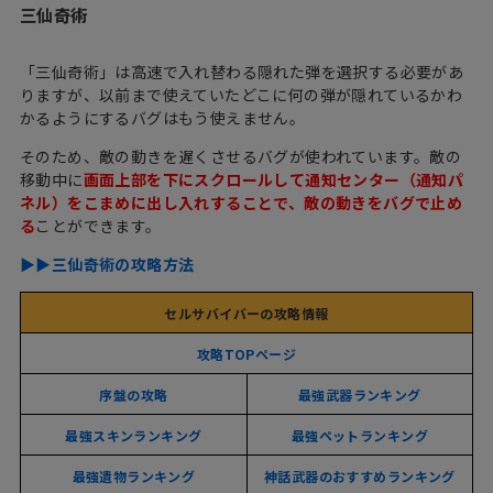
三仙奇術
「三仙奇術」は高速で入れ替わる隠れた弾を選択する必要があ
りますが、以前まで使えていたどこに何の弾が隠れているかわ
かるようにするバグはもう使えません。
そのため、敵の動きを遅くさせるバグが使われています。敵の
移動中に
画面上部を下にスクロールして通知センター（通知パ
ネル）をこまめに出し入れすることで、敵の動きをバグで止め
る
ことができます。
▶︎▶︎三仙奇術の攻略方法
セルサバイバーの攻略情報
攻略TOPページ
序盤の攻略
最強武器ランキング
最強スキンランキング
最強ペットランキング
最強遺物ランキング
神話武器のおすすめランキング