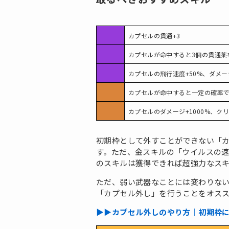
カプセルの貫通+3
カプセルが命中すると3個の貫通薬
カプセルの飛行速度+50%、ダメージ
カプセルが命中すると一定の確率で
カプセルのダメージ+1000%、ク
初期枠として外すことができない「
す。ただ、金スキルの「ウイルスの速度
のスキルは獲得できれば超強力なス
ただ、弱い武器なことには変わりな
「カプセル外し」を行うことをオス
▶︎▶︎カプセル外しのやり方｜初期枠