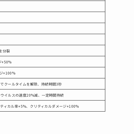
を分裂
+50%
+100%
でクールタイムを解除、持続時間3秒
ウイルスの速度20%減、一定時間持続
リティカル率+5%、クリティカルダメージ+100%