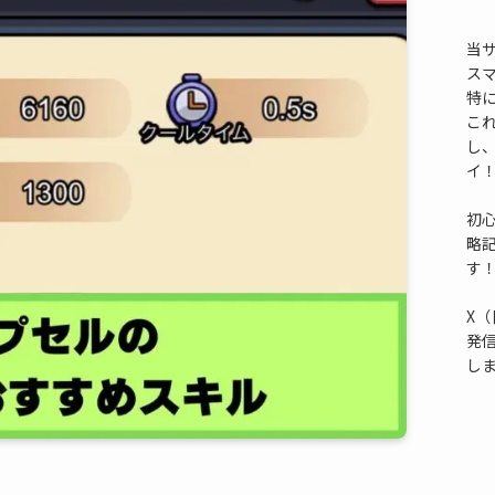
当
ス
特
これ
し
イ
初
略
す
X（
発
し