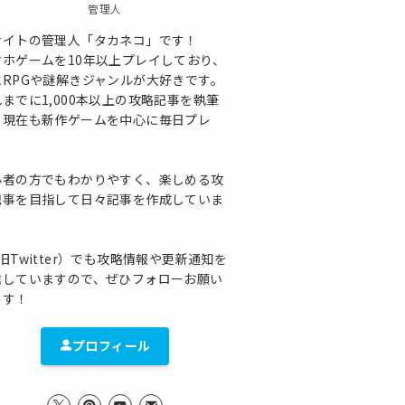
管理人
サイトの管理人「タカネコ」です！
マホゲームを10年以上プレイしており、
にRPGや謎解きジャンルが大好きです。
までに1,000本以上の攻略記事を執筆
、現在も新作ゲームを中心に毎日プレ
！
心者の方でもわかりやすく、楽しめる攻
記事を目指して日々記事を作成していま
！
旧Twitter）でも攻略情報や更新通知を
信していますので、ぜひフォローお願い
ます！
プロフィール