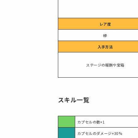
レア度
緑
入手方法
ステージの報酬や宝箱
スキル一覧
カプセルの数+1
カプセルのダメージ+30%